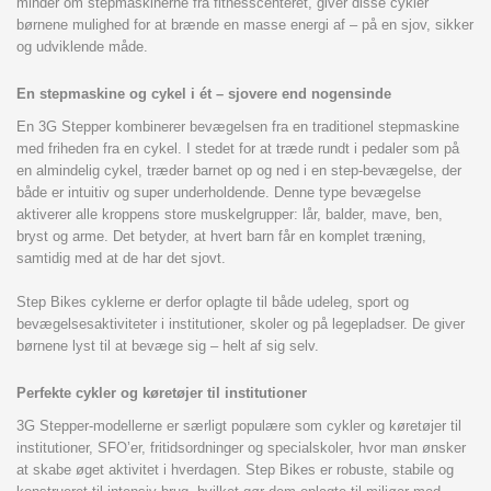
minder om stepmaskinerne fra fitnesscenteret, giver disse cykler
børnene mulighed for at brænde en masse energi af – på en sjov, sikker
og udviklende måde.
En stepmaskine og cykel i ét – sjovere end nogensinde
En 3G Stepper kombinerer bevægelsen fra en traditionel stepmaskine
med friheden fra en cykel. I stedet for at træde rundt i pedaler som på
en almindelig cykel, træder barnet op og ned i en step-bevægelse, der
både er intuitiv og super underholdende. Denne type bevægelse
aktiverer alle kroppens store muskelgrupper: lår, balder, mave, ben,
bryst og arme. Det betyder, at hvert barn får en komplet træning,
samtidig med at de har det sjovt.
Step Bikes cyklerne er derfor oplagte til både udeleg, sport og
bevægelsesaktiviteter i institutioner, skoler og på legepladser. De giver
børnene lyst til at bevæge sig – helt af sig selv.
Perfekte cykler og køretøjer til institutioner
3G Stepper-modellerne er særligt populære som cykler og køretøjer til
institutioner, SFO’er, fritidsordninger og specialskoler, hvor man ønsker
at skabe øget aktivitet i hverdagen. Step Bikes er robuste, stabile og