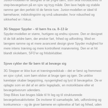
Junior-modellen er designet til de yngre børn, som skal introduceres til
step-bevægelsen på en sjov og tryg måde. Den lave højde og stabile
ramme gør den perfekt til de første ture. Junior-modellen er ideel til
børnehaver, indskolingstrin og små udearealer, hvor robusthed og
sikkerhed er i fokus.
3G Stepper Spyder – til børn fra ca. 8–13 år
Spyder-modellen er større, hurtigere og endnu sjovere. Den er designet
til de lidt ældre børn, der ønsker fart, frihed og udfordring. Med en
længere ramme og et mere avanceret design giver Spyder mulighed for
mere intens træning og mere kontrolleret manøvrering. Den er et hit
blandt skolebørn, SFO’er og fritidsklubber.
Sjove cykler der får børn til at bevæge sig
3G Stepper er ikke kun et træningsredskab – det er først og fremmest
en sjov cykel, som børn elsker at bruge igen og igen. De unikke
køretøjer skaber begejstring, nysgerrighed og lyst til bevægelse. De er
oplagte som en del af en aktiv legeplads, en motorikbane eller et
bevægelsesrum udendørs.
Step Bikes kan bruges både til fri leg og til strukturerede
bevægelsesaktiviteter. De inviterer til samarbejde, løb, udforskning og
konkurrence – og de giver børnene en oplevelse af fart og frihed, uden