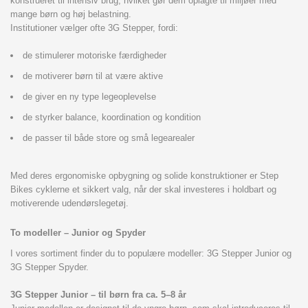
konstrueret til intensiv brug, hvilket gør dem oplagte til miljøer med
mange børn og høj belastning.
Institutioner vælger ofte 3G Stepper, fordi:
de stimulerer motoriske færdigheder
de motiverer børn til at være aktive
de giver en ny type legeoplevelse
de styrker balance, koordination og kondition
de passer til både store og små legearealer
Med deres ergonomiske opbygning og solide konstruktioner er Step
Bikes cyklerne et sikkert valg, når der skal investeres i holdbart og
motiverende udendørslegetøj.
To modeller – Junior og Spyder
I vores sortiment finder du to populære modeller: 3G Stepper Junior og
3G Stepper Spyder.
3G Stepper Junior – til børn fra ca. 5–8 år