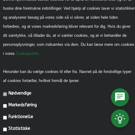
Inspiration
huske dine foretrukne indstillinger. Ved hjælp af cookies laver vi statistikker
Sådan handler du hos os
og analyserer besøg på vores side så vi sikrer, at siden hele tiden
Handels-og leveringsbetingelser B2B
forbedres, og at vores markedsføring bliver relevant for dig. Hvis du giver
Cookiepolitik
dit samtykke, så tillader du, at vi sætter cookies, og at vi behandler de
Privatlivspolitik
personoplysninger, som indsamles via dem. Du kan læse mere om cookies
i vores
Cookiepolitik
.
Reklamebeskyttet (CVR)
Vedrørende legeredskaber
Herunder kan du vælge cookies til eller fra. Navnet på de forskellige typer
Generel vedligehold
af cookies fortæller, hvilket formål de tjener.
Diverse Informationer
Nødvendige
Miljømærkning, CSR mm.
Markedsføring
Fonde og Puljer
Funktionelle
Referencer
Statistiske
Kataloger