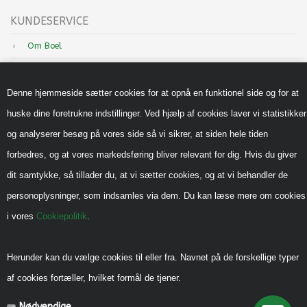
KUNDESERVICE
Om Boel
Nyheder
Denne hjemmeside sætter cookies for at opnå en funktionel side og for at
Inspiration
huske dine foretrukne indstillinger. Ved hjælp af cookies laver vi statistikker
Sådan handler du hos os
og analyserer besøg på vores side så vi sikrer, at siden hele tiden
Handels-og leveringsbetingelser B2B
forbedres, og at vores markedsføring bliver relevant for dig. Hvis du giver
Cookiepolitik
dit samtykke, så tillader du, at vi sætter cookies, og at vi behandler de
Privatlivspolitik
personoplysninger, som indsamles via dem. Du kan læse mere om cookies
i vores
Cookiepolitik
.
Reklamebeskyttet (CVR)
Vedrørende legeredskaber
Herunder kan du vælge cookies til eller fra. Navnet på de forskellige typer
Generel vedligehold
af cookies fortæller, hvilket formål de tjener.
Diverse Informationer
Nødvendige