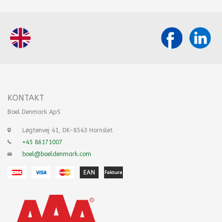
KONTAKT
Boel Denmark ApS
Løgtenvej 41, DK-8543 Hornslet
+45 86171007
boel@boeldenmark.com