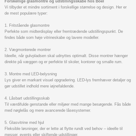
Forskellige glasmontre og udstillingsskabe hos Boel
Vi tilbyder et mindre sortiment i forskellige størrelse og design. Her er
de mest populære typer:
1. Fritstående glasmontre
Perfekte som midterdisplay eller fremtrædende udstillingspunkt. De
findes både som høje vitrineskabe og lavere modeller.
2. Vægmonterede montrer
Ideelle, når gulvpladsen skal udnyttes optimalt. Disse montrer hænger
direkte på væggen og er perfekte til skoler, kontorer og smalle rum.
3. Montre med LED-belysning
Lys giver en markant visuel opgradering. LED-lys fremhæver detaljer og
gør udstillet indhold mere iøjnefaldende.
4. Låsbart udstillingsskab
Til værdifulde genstande eller miljøer med mange besøgende. Fås både
med nøglelås og mere avancerede låsesystemer.
5. Glasvitrine med hjul
Fleksible løsninger, der er lette at flytte rundt ved behov – ideelle til
messer, events eller skiftende udstillinger.