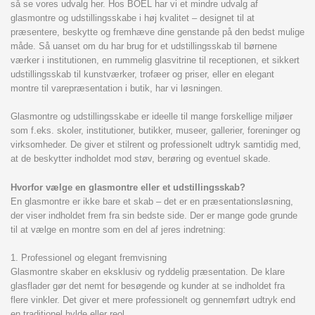
så se vores udvalg her.
Hos BOEL har vi et mindre udvalg af
glasmontre og udstillingsskabe i høj kvalitet – designet til at
præsentere, beskytte og fremhæve dine genstande på den bedst mulige
måde. Så uanset om du har brug for et udstillingsskab til børnene
værker i institutionen, en rummelig glasvitrine til receptionen, et sikkert
udstillingsskab til kunstværker, trofæer og priser, eller en elegant
montre til varepræsentation i butik, har vi løsningen.
Glasmontre og udstillingsskabe er ideelle til mange forskellige miljøer
som f.eks. skoler, institutioner, butikker, museer, gallerier, foreninger og
virksomheder. De giver et stilrent og professionelt udtryk samtidig med,
at de beskytter indholdet mod støv, berøring og eventuel skade.
Hvorfor vælge en glasmontre eller et udstillingsskab?
En glasmontre er ikke bare et skab – det er en præsentationsløsning,
der viser indholdet frem fra sin bedste side. Der er mange gode grunde
til at vælge en montre som en del af jeres indretning:
1. Professionel og elegant fremvisning
Glasmontre skaber en eksklusiv og ryddelig præsentation. De klare
glasflader gør det nemt for besøgende og kunder at se indholdet fra
flere vinkler. Det giver et mere professionelt og gennemført udtryk end
en traditionel hylde eller reol.