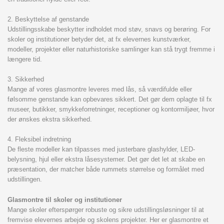
2. Beskyttelse af genstande
Udstillingsskabe beskytter indholdet mod støv, snavs og berøring. For
skoler og institutioner betyder det, at fx elevernes kunstværker,
modeller, projekter eller naturhistoriske samlinger kan stå trygt fremme i
længere tid.
3. Sikkerhed
Mange af vores glasmontre leveres med lås, så værdifulde eller
følsomme genstande kan opbevares sikkert. Det gør dem oplagte til fx
museer, butikker, smykkeforretninger, receptioner og kontormiljøer, hvor
der ønskes ekstra sikkerhed.
4. Fleksibel indretning
De fleste modeller kan tilpasses med justerbare glashylder, LED-
belysning, hjul eller ekstra låsesystemer. Det gør det let at skabe en
præsentation, der matcher både rummets størrelse og formålet med
udstillingen.
Glasmontre til skoler og institutioner
Mange skoler efterspørger robuste og sikre udstillingsløsninger til at
fremvise elevernes arbejde og skolens projekter. Her er glasmontre et