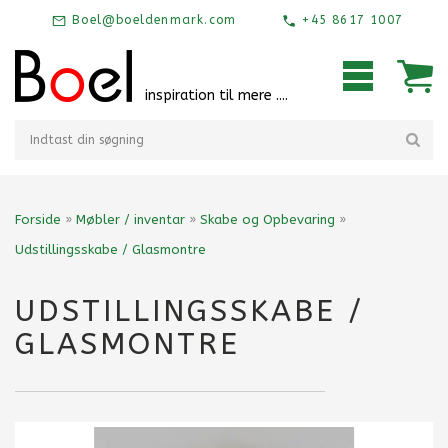
Boel@boeldenmark.com
+45 8617 1007
inspiration til mere ....
Forside
»
Møbler / inventar
»
Skabe og Opbevaring
»
Udstillingsskabe / Glasmontre
UDSTILLINGSSKABE /
GLASMONTRE