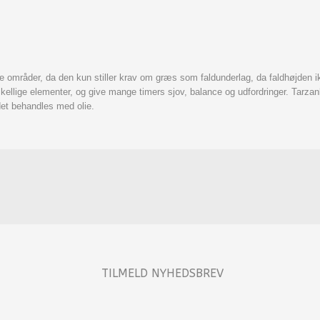
områder, da den kun stiller krav om græs som faldunderlag, da faldhøjden ikk
ige elementer, og give mange timers sjov, balance og udfordringer. Tarzanban
det behandles med olie.
TILMELD NYHEDSBREV