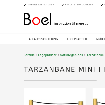
NATURLEGEPLADSER
KVALITETSPRODUKTER
inspiration til mere ....
AFFALDSSORTERING
LEGEPLADSER
MØBLE
Forside
»
Legepladser
»
Naturlegeplads
»
Tarzanbane M
TARZANBANE MINI I 