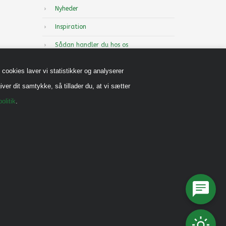
Nyheder
Inspiration
Sådan handler du hos os
Handels-og leveringsbetingelser B2B
cookies laver vi statistikker og analyserer
Cookiepolitik
iver dit samtykke, så tillader du, at vi sætter
Privatlivspolitik
olitik
.
Reklamebeskyttet (CVR)
Vedrørende legeredskaber
Generel vedligehold
Diverse Informationer
Miljømærkning, CSR mm.
Fonde og Puljer