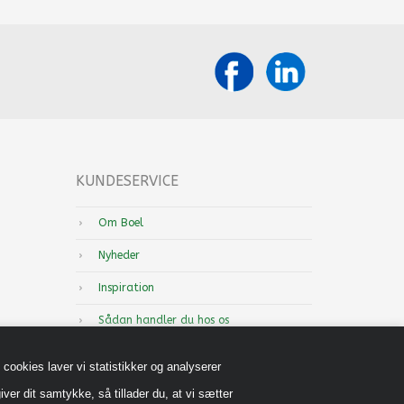
KUNDESERVICE
Om Boel
Nyheder
Inspiration
Sådan handler du hos os
Handels-og leveringsbetingelser B2B
cookies laver vi statistikker og analyserer
Cookiepolitik
iver dit samtykke, så tillader du, at vi sætter