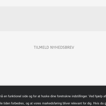
TILMELD NYHEDSBREV
en funktionel side og for at huske dine foretrukne indstillinger. Ved hjælp af 
le tiden forbedres, og at vores markedsføring bliver relevant for dig. Hvis du g