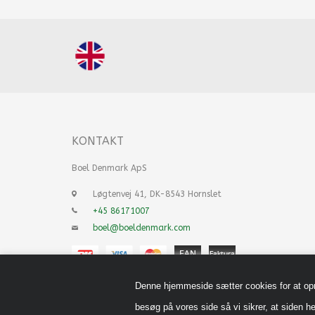
KONTAKT
Boel Denmark ApS
Løgtenvej 41, DK-8543 Hornslet
+45 86171007
boel@boeldenmark.com
Denne hjemmeside sætter cookies for at opnå 
besøg på vores side så vi sikrer, at siden he