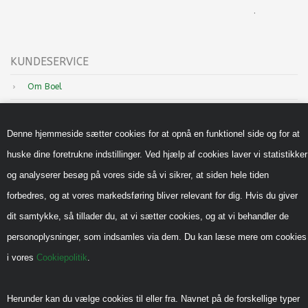
.
KUNDESERVICE
Om Boel
Nyheder
Denne hjemmeside sætter cookies for at opnå en funktionel side og for at
Inspiration
huske dine foretrukne indstillinger. Ved hjælp af cookies laver vi statistikker
Sådan handler du hos os
og analyserer besøg på vores side så vi sikrer, at siden hele tiden
Handels-og leveringsbetingelser B2B
forbedres, og at vores markedsføring bliver relevant for dig. Hvis du giver
Cookiepolitik
dit samtykke, så tillader du, at vi sætter cookies, og at vi behandler de
Privatlivspolitik
personoplysninger, som indsamles via dem. Du kan læse mere om cookies
i vores
Cookiepolitik
.
Reklamebeskyttet (CVR)
Vedrørende legeredskaber
Herunder kan du vælge cookies til eller fra. Navnet på de forskellige typer