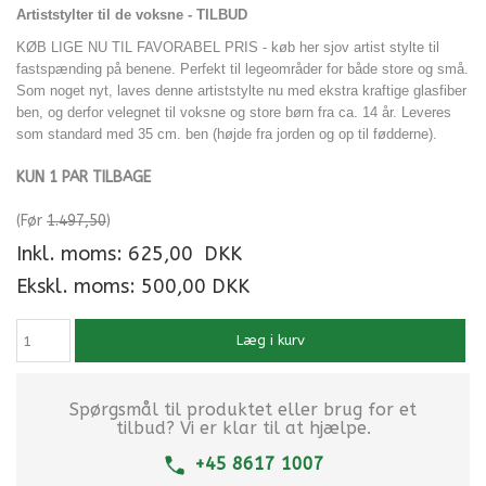
Artiststylter til de voksne - TILBUD
KØB LIGE NU TIL FAVORABEL PRIS - køb her sjov artist stylte til
fastspænding på benene. Perfekt til legeområder for både store og små.
Som noget nyt, laves denne artiststylte nu med ekstra kraftige glasfiber
ben, og derfor velegnet til voksne og store børn fra ca. 14 år. Leveres
som standard med 35 cm. ben (højde fra jorden og op til fødderne).
KUN 1 PAR TILBAGE
(Før
1.497,50
)
Inkl. moms:
625,00
DKK
Ekskl. moms: 500,00 DKK
Læg i kurv
Spørgsmål til produktet eller brug for et
tilbud? Vi er klar til at hjælpe.
+45 8617 1007