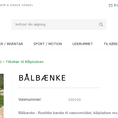
Bo
NEM & SIKKER HANDEL
R / INVENTAR
SPORT / MOTION
UDERUMMET
TIL KØR
l
»
Tilbehør til Bålpladsen
BÅLBÆNKE
Varenummer:
300200
Bålbænke - Rustikke bænke til naturområdet, bålpladsen mv.