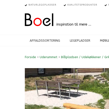
NATURLEGEPLADSER
KVALITETSPRODUKTER
inspiration til mere ....
AFFALDSSORTERING
LEGEPLADSER
MØBLE
Forside
»
Uderummet
»
Bålpladsen / Udekøkkener / Gril