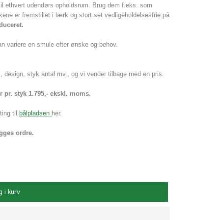
til ethvert udendørs opholdsrum. Brug dem f.eks. som
ne er fremstillet i lærk og stort set vedligeholdelsesfrie på
duceret.
kan variere en smule efter ønske og behov.
, design, styk antal mv., og vi vender tilbage med en pris.
r pr. styk 1.795,- ekskl. moms.
ing til
bålpladsen
her.
gges ordre.
 i kurv