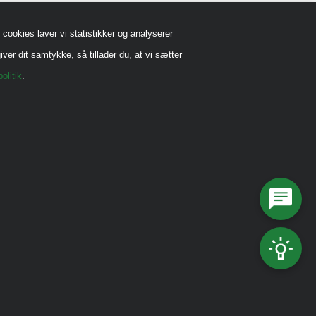
Handels-og leveringsbetingelser B2B
cookies laver vi statistikker og analyserer
Cookiepolitik
iver dit samtykke, så tillader du, at vi sætter
Privatlivspolitik
olitik
.
Reklamebeskyttet (CVR)
Vedrørende legeredskaber
Generel vedligehold
Diverse Informationer
Miljømærkning, CSR mm.
Fonde og Puljer
Referencer
Kataloger
Kontakt os