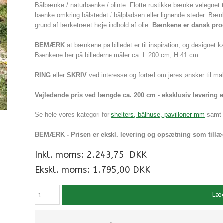
Bålbænke / naturbænke / plinte. Flotte rustikke bænke velegnet 
bænke omkring bålstedet / bålpladsen eller lignende steder. Bænke
grund af lærketræet høje indhold af olie.
Bænkene er dansk pro
BEMÆRK
at bænkene på billedet er til inspiration, og designet 
Bænkene her på billederne måler ca. L 200 cm, H 41 cm.
RING
eller
SKRIV
ved interesse og fortæl om jeres ønsker til mål
Vejledende pris ved længde ca. 200 cm - eksklusiv levering e
Se hele vores kategori for
shelters, bålhuse, pavilloner mm
samt t
BEMÆRK - Prisen er ekskl. levering og opsætning som tillæ
Inkl. moms:
2.243,75
DKK
Ekskl. moms: 1.795,00 DKK
Læg