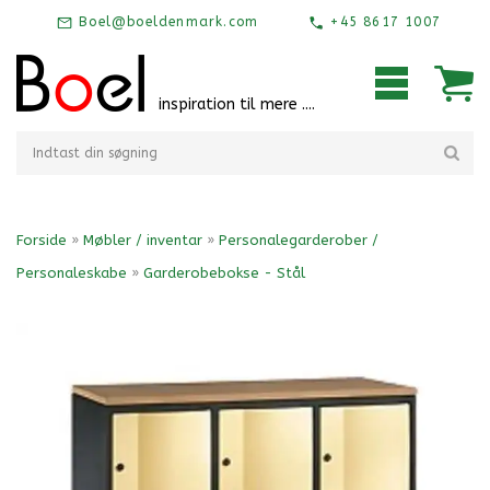
Boel@boeldenmark.com
+45 8617 1007
inspiration til mere ....
Forside
»
Møbler / inventar
»
Personalegarderober /
Personaleskabe
»
Garderobebokse - Stål