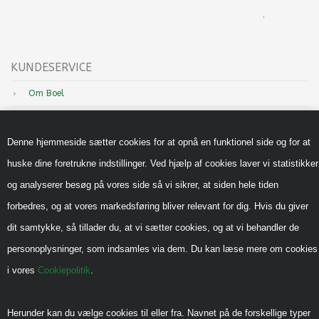
.
KUNDESERVICE
Om Boel
Nyheder
Denne hjemmeside sætter cookies for at opnå en funktionel side og for at
Inspiration
huske dine foretrukne indstillinger. Ved hjælp af cookies laver vi statistikker
Sådan handler du hos os
og analyserer besøg på vores side så vi sikrer, at siden hele tiden
Handels-og leveringsbetingelser B2B
forbedres, og at vores markedsføring bliver relevant for dig. Hvis du giver
Cookiepolitik
dit samtykke, så tillader du, at vi sætter cookies, og at vi behandler de
Privatlivspolitik
personoplysninger, som indsamles via dem. Du kan læse mere om cookies
i vores
Cookiepolitik
.
Reklamebeskyttet (CVR)
Vedrørende legeredskaber
Herunder kan du vælge cookies til eller fra. Navnet på de forskellige typer