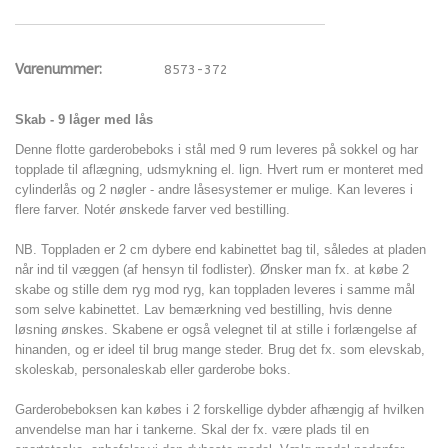
Varenummer:
8573-372
Skab - 9 låger med lås
Denne flotte garderobeboks i stål med 9 rum leveres på sokkel og har
topplade til aflægning, udsmykning el. lign. Hvert rum er monteret med
cylinderlås og 2 nøgler - andre låsesystemer er mulige. Kan leveres i
flere farver. Notér ønskede farver ved bestilling.
NB. Toppladen er 2 cm dybere end kabinettet bag til, således at pladen
når ind til væggen (af hensyn til fodlister). Ønsker man fx. at købe 2
skabe og stille dem ryg mod ryg, kan toppladen leveres i samme mål
som selve kabinettet. Lav bemærkning ved bestilling, hvis denne
løsning ønskes. Skabene er også velegnet til at stille i forlængelse af
hinanden, og er ideel til brug mange steder. Brug det fx. som elevskab,
skoleskab, personaleskab eller garderobe boks.
Garderobeboksen kan købes i 2 forskellige dybder afhængig af hvilken
anvendelse man har i tankerne. Skal der fx. være plads til en