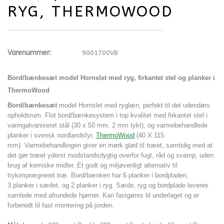
RYG, THERMOWOOD
Varenummer:
9001700VB
Bord/bænkesæt model Hornslet med ryg, firkantet stel og planker i
ThermoWood
Bord/bænkesæt
model Hornslet med ryglæn, perfekt
til det udendørs
opholdsrum
. Flot bord/bænkesystem i top kvalitet med firkantet stel i
varmgalvaniseret stål (30 x 50 mm. 2 mm tykt), og varmebehandlede
planker i svensk nordlandsfyr,
ThermoWood
(40 X 115
mm). Varmebehandlingen giver en mørk glød til træet, samtidig med at
det gør træet yderst modstandsdygtig overfor fugt, råd og svamp, uden
brug af kemiske midler. Et godt og miljøvenligt alternativ til
trykimprægneret træ. Bord/bænken
har 6 planker i bordpladen,
3 planker i sædet, og 2 planker i ryg. Sæde, ryg og bordplade leveres
samlede med afrundede hjørner. Kan fastgøres til underlaget og er
forberedt til fast montering på jorden.