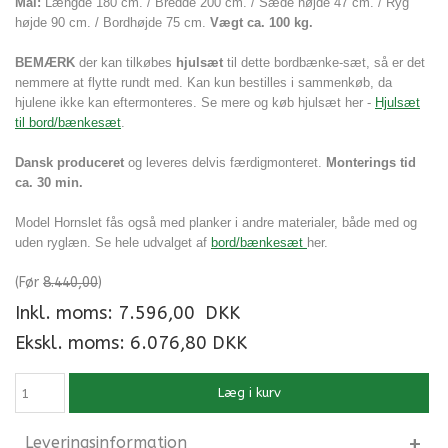
Mål:
Længde 180 cm. / Bredde 200 cm. / Sæde højde 47 cm. / Ryg
højde 90 cm. / Bordhøjde 75 cm.
Vægt ca. 100 kg.
BEMÆRK
der kan tilkøbes
hjulsæt
til dette bordbænke-sæt, så er det
nemmere at flytte rundt med. Kan kun bestilles i sammenkøb, da
hjulene ikke kan eftermonteres. Se mere og køb hjulsæt her -
Hjulsæt
til bord/bænkesæt
.
Dansk produceret
og leveres delvis færdigmonteret.
Monterings tid
ca. 30 min.
Model Hornslet fås også med planker i andre materialer, både med og
uden ryglæn. Se hele udvalget af
bord/bænkesæt
her.
(Før
8.440,00
)
Inkl. moms:
7.596,00
DKK
Ekskl. moms: 6.076,80 DKK
Læg i kurv
Leveringsinformation