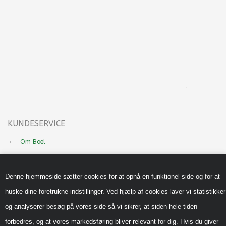
.
KUNDESERVICE
Om Boel
Nyheder
Denne hjemmeside sætter cookies for at opnå en funktionel side og for at
Inspiration
huske dine foretrukne indstillinger. Ved hjælp af cookies laver vi statistikker
Sådan handler du hos os
og analyserer besøg på vores side så vi sikrer, at siden hele tiden
Handels-og leveringsbetingelser B2B
forbedres, og at vores markedsføring bliver relevant for dig. Hvis du giver