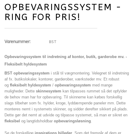
OPBEVARINGSSYSTEM -
RING FOR PRIS!
Varenummer:
BST
Opbevaringssystem til indretning af kontor, butik, garderobe mv. -
Fleksibelt hyldesystem
BST opbevaringssystem
i stål til vægmontering. Velegnet til indretning
af fx. butikslokaler, kontorer, garderober, værksteder mv. Et robust
og
fleksibelt hyldesystem
/
opbevaringssystem
med mange
muligheder. Dette
skinnesystem
kan tilpasses rummet så det opfylder
de behov man har for opbevaring. Til skinnerne kan købes forskellig
slags tilbehør som fx. hylder,
kroge, lyddæmpende paneler mm.
Dette
monteres nemt i systemets skinner, og sidder derefter sikkert på plads.
Dette gør det nemt at udvide og tilpasse systemet, så man er sikret en
fleksibel
og
langtidsholdbar
opbevaringsløsning
.
Se de forskellige
inspirations billeder
. Som det fremgår af dem er