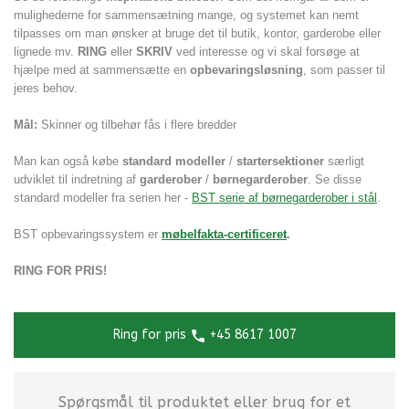
mulighederne for sammensætning mange, og systemet kan nemt
tilpasses om man ønsker at bruge det til butik, kontor, garderobe eller
lignede mv.
RING
eller
SKRIV
ved interesse og vi skal forsøge at
hjælpe med at sammensætte en
opbevaringsløsning
, som passer til
jeres behov.
Mål:
Skinner og tilbehør fås i flere bredder
Man kan også købe
standard modeller
/
startersektioner
særligt
udviklet til indretning af
garderober
/
børnegarderober
. Se disse
standard modeller fra serien
her -
BST serie af børnegarderober i stål
.
BST opbevaringssystem er
møbelfakta-certificeret
.
RING FOR PRIS!
Ring for pris
+45 8617 1007
Spørgsmål til produktet eller brug for et