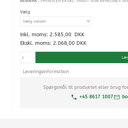
BEMÆRK -
PRISEN ER EKSKL. FRAGT SOM BEREGNES SE
Vælg
Inkl. moms:
2.585,00
DKK
Ekskl. moms: 2.068,00 DKK
Læg
Leveringsinformation
Spørgsmål til produktet eller brug for 
+45 8617 1007
bo