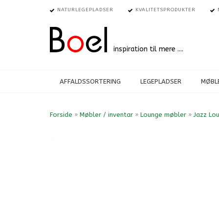
NATURLEGEPLADSER
KVALITETSPRODUKTER
inspiration til mere ....
AFFALDSSORTERING
LEGEPLADSER
MØBLE
Forside
»
Møbler / inventar
»
Lounge møbler
»
Jazz Lo