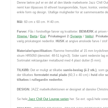
Denne lækre puf er en del af den bløde møbelserie Jazz Chill 
nemt kan tilpasses til ethvert loungeområde, foyer, kontor, vente
enkle form og design. Utallige muligheder for at sammensætte den
Mål:
60 cm x 60 cm. H 40 cm.
Farver:
Fås i forskellige farver og kvaliteter.
BEMÆRK
at prisen 
Xtreme
/
Berta
/
Era
).
Priskategori 2
(
Synergy
/
Velito
).
Priskate
vælg priskategori nedenfor.
HUSK
at angive ønskede farve / stof
Materialer/specifikation:
Ramme fremstillet af 15 mm krydsfiner
skum HR5050 (densitet: 48-51 kg/m3). Sider samt nederste lag e
Sortmalet rektangulær metalbund med 4 plast dutter (5 mm).
TILKØB:
Det er muligt at tilkøbe
samle-beslag (á 2 stk.)
, som gø
der tilkøbes
formstøbt metal plade
(60,3 x 40 cm) i
hvid
eller
so
tilkøbes i rullegardin nedenfor.
DESIGN:
JAZZ møbelkollektionen er designet af danske Christin
Se hele
Jazz Chill Out Lounge serien
her. Se evt. også hele vores