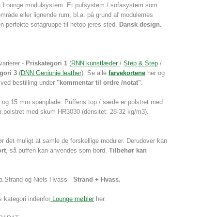
Out Lounge modulsystem. Et pufsystem / sofasystem som
område eller lignende rum, bl.a. på grund af modulernes
 perfekte sofagruppe til netop jeres sted.
Dansk design.
varierer -
Priskategori 1
(
RNN kunstlæder
/
Step & Step
/
gori 3
(
DNN Geniunie leather
). Se alle
farvekortene
her og
 ved bestilling under
"kommentar til ordre /notat"
.
 og 15 mm spånplade. Puffens top / sæde er polstret med
r polstret med skum HR3030 (densitet: 28-32 kg/m3).
r det muligt at samle de forskellige moduler. Derudover kan
rt
, så puffen kan anvendes som bord.
Tilbehør kan
a Strand og Niels Hvass -
Strand + Hvass.
 kategori indenfor
Lounge møbler
her.