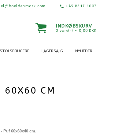
el@boeldenmark.com
+45 8617 1007
INDKØBSKURV
0 vare(r) - 0,00 DKK
ESTOLSBRUGERE
LAGERSALG
NYHEDER
- 60X60 CM
 -
Puf
6
0x60x40 cm.