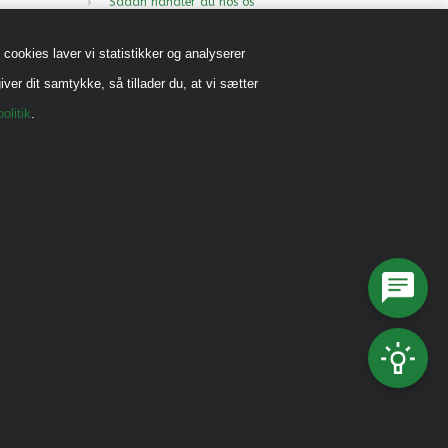
Sådan handler du hos os
Handels-og leveringsbetingelser B2B
cookies laver vi statistikker og analyserer
Cookiepolitik
iver dit samtykke, så tillader du, at vi sætter
Privatlivspolitik
olitik
.
Reklamebeskyttet (CVR)
Vedrørende legeredskaber
Generel vedligehold
Diverse Informationer
Miljømærkning, CSR mm.
Fonde og Puljer
Referencer
Kataloger
Kontakt os