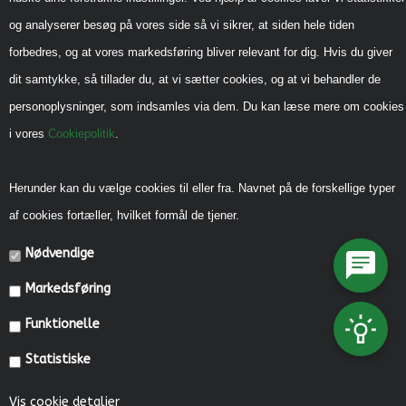
Sådan handler du hos os
og analyserer besøg på vores side så vi sikrer, at siden hele tiden
Handels-og leveringsbetingelser B2B
forbedres, og at vores markedsføring bliver relevant for dig. Hvis du giver
Cookiepolitik
dit samtykke, så tillader du, at vi sætter cookies, og at vi behandler de
Privatlivspolitik
personoplysninger, som indsamles via dem. Du kan læse mere om cookies
i vores
Cookiepolitik
.
Reklamebeskyttet (CVR)
Vedrørende legeredskaber
Herunder kan du vælge cookies til eller fra. Navnet på de forskellige typer
Generel vedligehold
af cookies fortæller, hvilket formål de tjener.
Diverse Informationer
Nødvendige
Miljømærkning, CSR mm.
Markedsføring
Fonde og Puljer
Funktionelle
Referencer
Statistiske
Kataloger
Kontakt os
Vis cookie detaljer