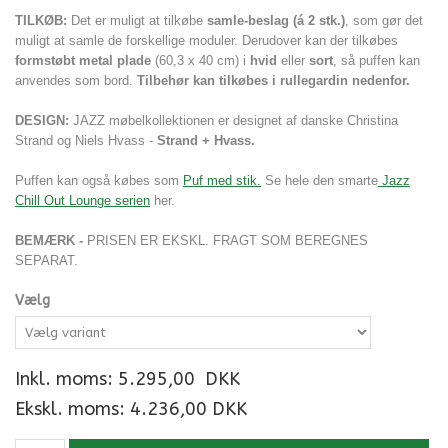
TILKØB:
Det er muligt at tilkøbe
samle-beslag (á 2 stk.)
, som gør det
muligt at samle de forskellige moduler. Derudover kan der tilkøbes
formstøbt metal plade
(60,3 x 40 cm) i
hvid
eller
sort
, så puffen kan
anvendes som bord.
Tilbehør kan tilkøbes i rullegardin nedenfor.
DESIGN:
JAZZ møbelkollektionen er designet af danske Christina
Strand og Niels Hvass -
Strand + Hvass.
Puffen kan også købes som
Puf med stik.
Se hele den smarte
Jazz
Chill Out Lounge serien
her.
BEMÆRK -
PRISEN ER EKSKL. FRAGT SOM BEREGNES
SEPARAT.
Vælg
Inkl. moms:
5.295,00
DKK
Ekskl. moms: 4.236,00 DKK