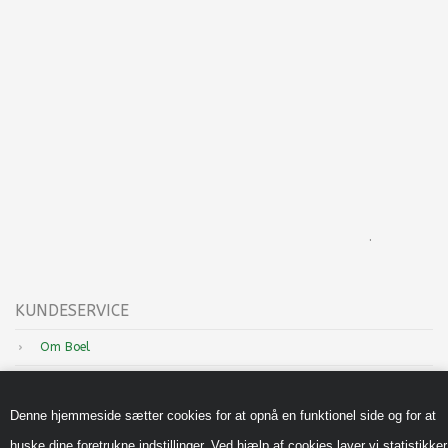
.
KUNDESERVICE
Om Boel
Nyheder
Denne hjemmeside sætter cookies for at opnå en funktionel side og for at
Inspiration
huske dine foretrukne indstillinger. Ved hjælp af cookies laver vi statistikker