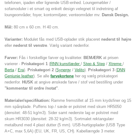
telefonen, ipaden eller lignende USB-enhed. Loungemøbler /
sofamoduler i et smart og enkelt design velegnet til indretning af
loungeområder, foyer, kontormiljøer, venteområder mv.
Dansk Design.
Mål:
80 cm x 60 cm. H 40 cm.
Varianter:
Modulet fås med USB-oplader stik placeret
nederst til højre
eller
nederst til venstre
. Vælg variant nedenfor.
Farver:
Fås i forskellige farver og kvaliteter.
BEMÆRK
at prisen
varierer -
Priskategori 1
(
RNN kunstlæder
/
Step & Step
/
Xtreme
/
Berta
/
Era
).
Priskategori 2
(
Synergy
/
Velito
).
Priskategori 3
(
DNN
Geniunie leather
). Se alle
farvekortene
her og vælg priskategori
nedenfor.
HUSK
at angive ønskede farve / stof ved bestilling under
"kommentar til ordre /notat"
.
Materialer/specifikation:
Ramme fremstillet af 15 mm krydsfiner og 15
mm spånplade. Puffens top / sæde er polstret med skum HR5050
(densitet: 48-51 kg/m3). Sider samt nederste lag er polstret med
skum HR3030 (densitet: 28-32 kg/m3).
Sortmalet rektangulær
metalbund med 4 plast dutter (5 mm).
USB-hurtigoplader (USB Type
A+C, max 5,6A)
(EU, UK, FR, US, CH). Kabellængde 3 meter.