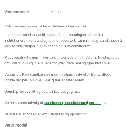
Varenummer:
5322-GB
Robinia sandkasse til legepladsen - Femkantet
Femkantet sandkasse til legepladsen / naturlegepladsen fx i
institutionen, hvor sandleg altid er populært. En rummelig sandkasse i 2
lags robinie stolper.
Sandkassen er
TÜV-certificeret
.
Mål/specifikationer.:
Hver side måler 280 cm. H 30 cm. Faldhøjde 35
cm. Vægt 250 kg. Se billede for yderligere mål og specifikationer.
Varianter:
Køb sandkassen med
ubehandlede
eller
behandlede
robinie stolper (lys olie).
Vælg variant nedenfor.
Dansk produceret
og udført i bæredygtigt træ.
Se hele vores udvalg af
sandkasser, sandkassemiljøer mm
her.
BEMÆRK
at prisen er excl. levering og opsætning.
Vælg model