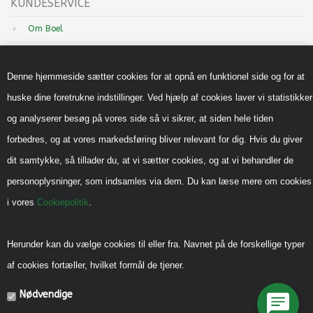
KUNDESERVICE
Om Boel
Nyheder
Denne hjemmeside sætter cookies for at opnå en funktionel side og for at
Inspiration
huske dine foretrukne indstillinger. Ved hjælp af cookies laver vi statistikker
Sådan handler du hos os
og analyserer besøg på vores side så vi sikrer, at siden hele tiden
Handels-og leveringsbetingelser B2B
forbedres, og at vores markedsføring bliver relevant for dig. Hvis du giver
Cookiepolitik
dit samtykke, så tillader du, at vi sætter cookies, og at vi behandler de
Privatlivspolitik
personoplysninger, som indsamles via dem. Du kan læse mere om cookies
i vores
Cookiepolitik
.
Reklamebeskyttet (CVR)
Vedrørende legeredskaber
Herunder kan du vælge cookies til eller fra. Navnet på de forskellige typer
Generel vedligehold
af cookies fortæller, hvilket formål de tjener.
Diverse Informationer
Nødvendige
Miljømærkning, CSR mm.