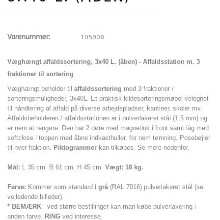
Varenummer:
105908
Væghængt affaldssortering, 3x40 L. (åben) - Affaldsstation m. 3
fraktioner til sortering
Væghængt beholder til
affaldssortering
med 3 fraktioner /
sorteringsmuligheder, 3x40L. Et praktisk kildesorteringsmøbel
velegnet
til
håndtering af affald på diverse arbejdspladser, kantiner, skoler mv.
Affaldsbeholderen / affaldsstationen er
i pulverlakeret stål (1,5 mm) og
er nem at rengøre. Den har 2 døre med magnetluk i front samt låg med
softclose i toppen med åbne indkasthuller, for nem tømning. Posebøjler
til hver fraktion.
Piktogrammer
kan tilkøbes. Se mere nedenfor.
Mål:
L 35 cm. B 61 cm. H 45 cm.
Vægt: 18 kg.
Farve:
Kommer som standard i
grå
(RAL 7016)
pulverlakeret stål (se
vejledende billeder).
* BEMÆRK
- ved større bestillinger kan man købe pulverlakering i
anden farve.
RING
ved interesse.