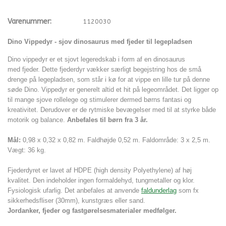
Varenummer:
1120030
Dino Vippedyr - sjov dinosaurus med fjeder til legepladsen
Dino vippedyr er et sjovt legeredskab i form af en dinosaurus
med fjeder. Dette
fjederdyr
vækker særligt begejstring hos de små
drenge på legepladsen, som står i kø for at vippe en lille tur på denne
søde Dino.
Vippedyr er generelt altid et hit på legeområdet. Det ligger op
til mange sjove rollelege og stimulerer dermed børns fantasi og
kreativitet. Derudover er de rytmiske bevægelser med til at styrke både
motorik og balance.
Anbefales til børn fra 3 år.
Mål:
0,98 x 0,32 x 0,82 m. Faldhøjde 0,52 m. Faldområde: 3 x 2,5 m.
Vægt: 36 kg.
Fjederdyret er lavet af HDPE (high density Polyethylene) af høj
kvalitet. Den indeholder ingen formaldehyd, tungmetaller og klor.
Fysiologisk ufarlig. Det anbefales at anvende
faldunderlag
som fx
sikkerhedsfliser (30mm), kunstgræs eller sand.
Jordanker, fjeder og fastgørelsesmaterialer medfølger.