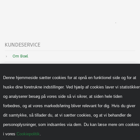
.
KUNDESERVICE
Om Boel
Nyheder
Denne hjemmeside sætter cookies for at opnå en funktionel side og for at
Inspiration
huske dine foretrukne indstillinger. Ved hjælp af cookies laver vi statistikker
Sådan handler du hos os
og analyserer besøg på vores side så vi sikrer, at siden hele tiden
Handels-og leveringsbetingelser B2B
forbedres, og at vores markedsføring bliver relevant for dig. Hvis du giver
Cookiepolitik
dit samtykke, så tillader du, at vi sætter cookies, og at vi behandler de
Privatlivspolitik
personoplysninger, som indsamles via dem. Du kan læse mere om cookies
i vores
Cookiepolitik
.
Reklamebeskyttet (CVR)