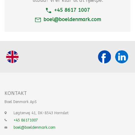
tilbud? Vi er klar til at hjælpe.
+45 8617 1007
boel@boeldenmark.com
KONTAKT
Boel Denmark ApS
Løgtenvej 41, DK-8543 Hornslet
+45 86171007
boel@boeldenmark.com