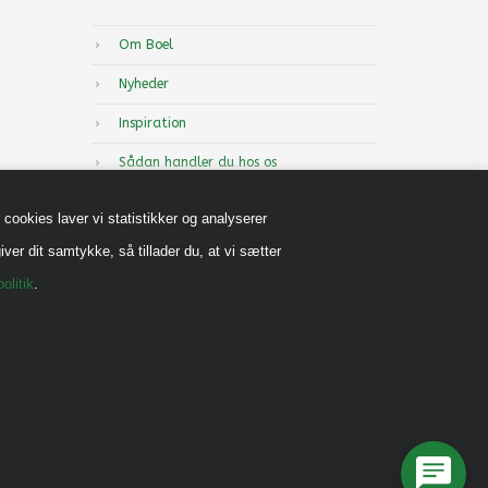
Om Boel
Nyheder
Inspiration
Sådan handler du hos os
Handels-og leveringsbetingelser B2B
cookies laver vi statistikker og analyserer
Cookiepolitik
iver dit samtykke, så tillader du, at vi sætter
Privatlivspolitik
olitik
.
Reklamebeskyttet (CVR)
Vedrørende legeredskaber
Generel vedligehold
Diverse Informationer
Miljømærkning, CSR mm.