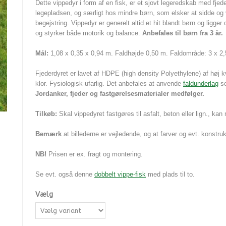
Dette vippedyr i form af en fisk, er et sjovt legeredskab med fjed
legepladsen, og særligt
hos mindre børn,
som elsker at sidde og 
begejstring.
Vippedyr er generelt altid et hit blandt børn og ligger
og styrker både motorik og balance.
Anbefales til børn fra 3 år.
Mål:
1,08 x 0,35 x 0,94 m. Faldhøjde 0,50 m. Faldområde: 3 x 2
Fjederdyret er lavet af HDPE (high density Polyethylene) af høj k
klor. Fysiologisk ufarlig. Det anbefales at anvende
faldunderlag
so
Jordanker, fjeder og fastgørelsesmaterialer medfølger.
Tilkøb:
Skal vippedyret fastgøres til asfalt, beton eller lign., kan
Bemærk
at billederne er vejledende, og at farver og evt. konstr
NB!
Prisen er ex. fragt og montering.
Se evt. også denne
dobbelt vippe-fisk
med plads til to.
Vælg