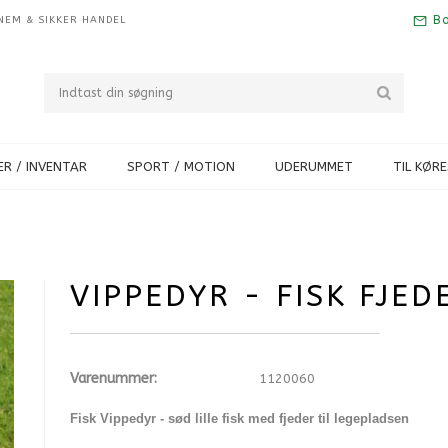
Bo
NEM & SIKKER HANDEL
R / INVENTAR
SPORT / MOTION
UDERUMMET
TIL KØR
VIPPEDYR - FISK FJED
Varenummer:
1120060
Fisk Vippedyr - sød lille fisk med fjeder til legepladsen