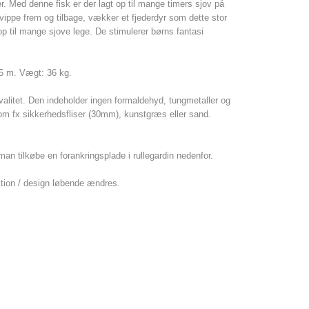
er. Med denne fisk er der lagt op til mange timers sjov på
vippe frem og tilbage,
vækker et fjederdyr som dette stor
 op til mange sjove lege. De stimulerer børns fantasi
,5 m. Vægt: 36 kg.
valitet. Den indeholder ingen formaldehyd, tungmetaller og
m fx sikkerhedsfliser (30mm), kunstgræs eller sand.
 man tilkøbe en forankringsplade i rullegardin nedenfor.
uktion / design løbende ændres.