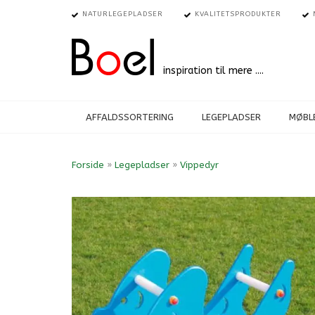
NATURLEGEPLADSER
KVALITETSPRODUKTER
inspiration til mere ....
AFFALDSSORTERING
LEGEPLADSER
MØBLE
Forside
»
Legepladser
»
Vippedyr