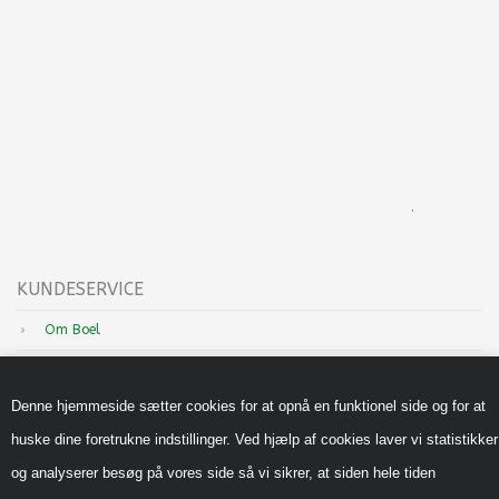
.
KUNDESERVICE
Om Boel
Nyheder
Denne hjemmeside sætter cookies for at opnå en funktionel side og for at
Inspiration
huske dine foretrukne indstillinger. Ved hjælp af cookies laver vi statistikker
Sådan handler du hos os
og analyserer besøg på vores side så vi sikrer, at siden hele tiden
Handels-og leveringsbetingelser B2B