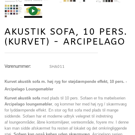
AKUSTIK SOFA, 10 PERS.
(KURVET) - ARCIPELAGO
Varenummer:
SHA011
Kurvet a
kustik sofa m. høj ryg for støjdæmpende effekt, 10 pers. -
Arcipelago
Loungemøbler
Kurvet akustik sofa
med plads til 10 pers. Sofaen er
fra møbelserien
Arcipelago loungemøbler
, og kommer her med høj ryg / skærmvæg
for lyddæmpende effekt.
En stor og flot sofa med plads til mange
siddende. Sofaen har et moderne udtryk v
elegnet til indretning
af loungeområder, åbne kontormiljøer, venteområde, foyere mv. I denne
kan man sidde afskærmet fra resten af lokalet og det omkringliggende
støj.
Sofaen kan også købes uden skærmvæg.
Arcipelago
serien