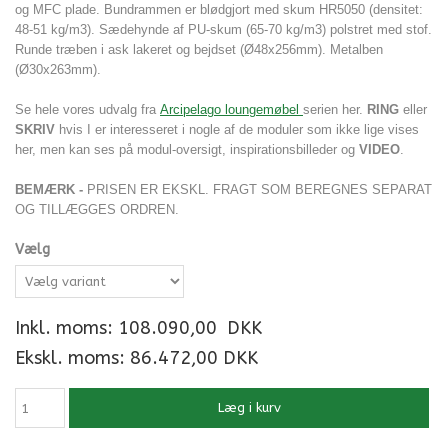
og MFC plade. Bundrammen er blødgjort
med skum HR5050 (densitet:
48-51 kg/m3).
Sædehynde af PU-skum (65-70
kg/m3)
polstret med stof.
Runde træben i ask lakeret og bejdset (Ø48x256mm). Metalben
(Ø30x263mm).
Se hele vores udvalg fra
Arcipelago loungemøbel
serien her.
RING
eller
SKRIV
hvis I er interesseret i nogle af de moduler som ikke lige vises
her, men kan ses på modul-oversigt, inspirationsbilleder og
VIDEO
.
BEMÆRK -
PRISEN ER EKSKL. FRAGT SOM BEREGNES SEPARAT
OG TILLÆGGES ORDREN.
Vælg
Inkl. moms:
108.090,00
DKK
Ekskl. moms: 86.472,00 DKK
Læg i kurv