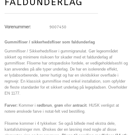
FALDUNDERLAG
Varenummer:
9007450
Gummifliser / sikkerhedsfliser som faldunderlag
Gummifliser / Sikkerhedsfliser i gummigranulat. Gør legeområdet
sikkert og minimere risikoen for skader med et faldunderlag af
gummifliser. Fliserne har ortopædiske fordele, er vedligeholdelsesfri og
kan anvendes på alle typer underlag. De har en isolerende effekt,
er lydabsorberende, tørrer hurtigt og har en skridsikker overflade i
regnvejr. En klassisk gummiflise med enkel installation, som opfylder
de fleste standarder for et sikkert underlag på legepladsen. Overholder
EN 1177.
Farver:
Kommer i
rødbrun
,
grøn
eller
antracit
. HUSK venligst at
notere ønskede farve i notat-felt ved bestilling.
Fliserne kommer i 4 tykkelser. Se også billede med ekstra dele,
kantafslutninger mm. Ønskes der en løsning med nogle af disse