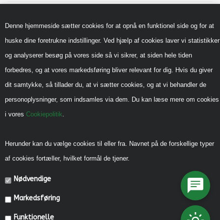
Nyheder
Denne hjemmeside sætter cookies for at opnå en funktionel side og for at
Inspiration
huske dine foretrukne indstillinger. Ved hjælp af cookies laver vi statistikker
Sådan handler du hos os
og analyserer besøg på vores side så vi sikrer, at siden hele tiden
Handels-og leveringsbetingelser B2B
forbedres, og at vores markedsføring bliver relevant for dig. Hvis du giver
Cookiepolitik
dit samtykke, så tillader du, at vi sætter cookies, og at vi behandler de
Privatlivspolitik
personoplysninger, som indsamles via dem. Du kan læse mere om cookies
i vores
Cookiepolitik
.
Reklamebeskyttet (CVR)
Vedrørende legeredskaber
Herunder kan du vælge cookies til eller fra. Navnet på de forskellige typer
Generel vedligehold
af cookies fortæller, hvilket formål de tjener.
Diverse Informationer
Nødvendige
Miljømærkning, CSR mm.
Markedsføring
Fonde og Puljer
Funktionelle