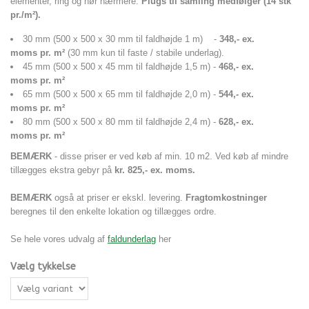
elementer, ring og hør nærmere.
Plugs til samling medfølger (14 stk
pr./
m²).
30 mm (500 x 500 x 30 mm til faldhøjde 1 m) -
348,- ex.
moms pr. m²
(30 mm kun til faste / stabile underlag).
45 mm (500 x 500 x 45 mm til faldhøjde 1,5 m) -
468,- ex.
moms pr. m²
65 mm (500 x 500 x 65 mm til faldhøjde 2,0 m) -
544,- ex.
moms pr. m²
80 mm (500 x 500 x 80 mm til faldhøjde 2,4 m) -
628,- ex.
moms pr. m²
BEMÆRK
- disse priser er ved køb af min. 10 m2. Ved køb af mindre
tillægges ekstra gebyr på
kr. 825,- ex. moms.
BEMÆRK
også at priser er ekskl. levering.
Fragtomkostninger
beregnes til den enkelte lokation og tillægges ordre.
Se hele vores udvalg af
faldunderlag
her
Vælg tykkelse