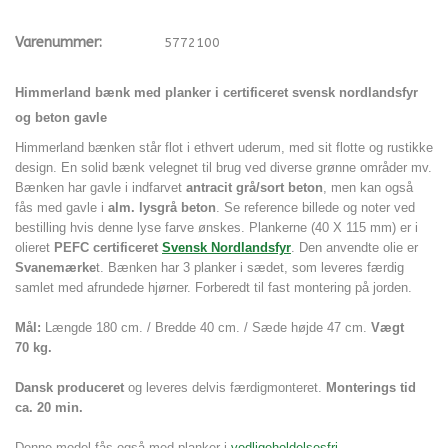
Varenummer:
5772100
Himmerland bænk med planker i certificeret svensk nordlandsfyr
og beton gavle
Himmerland bænken står flot i ethvert uderum,
med sit flotte og rustikke
design.
En solid bænk velegnet til brug ved diverse grønne områder mv.
Bænken har gavle i indfarvet
antracit grå/sort beton
, men kan også
fås med gavle i
alm. lysgrå beton
. Se reference billede og noter ved
bestilling hvis denne lyse farve ønskes. Plankerne
(40 X 115 mm)
er i
olieret
PEFC certificeret
Svensk Nordlandsfyr
. Den anvendte olie er
Svanemærke
t.
Bænken har 3 planker i sædet, som
leveres færdig
samlet med afrundede hjørner. Forberedt til fast montering på jorden.
Mål:
Længde 180 cm. / Bredde 40 cm. / Sæde højde 47 cm.
Vægt
70 kg.
Dansk produceret
og leveres delvis færdigmonteret.
Monterings tid
ca. 20 min.
Denne model fås også med planker i
vedligeholdelsesfri