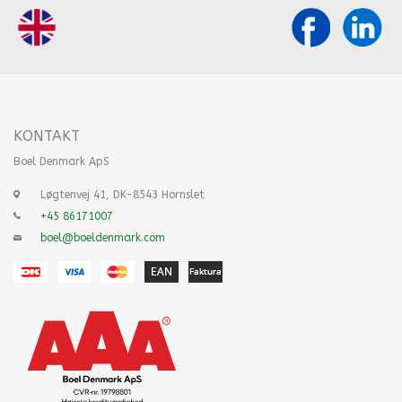
KONTAKT
Boel Denmark ApS
Løgtenvej 41, DK-8543 Hornslet
+45 86171007
boel@boeldenmark.com