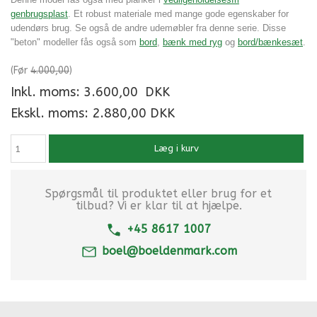
genbrugsplast
. Et robust materiale med mange gode egenskaber for
udendørs brug. Se også de andre udemøbler fra denne serie. Disse
"beton" modeller fås også som
bord
,
bænk med ryg
og
bord/bænkesæt
.
(Før
4.000,00
)
Inkl. moms:
3.600,00
DKK
Ekskl. moms: 2.880,00 DKK
Læg i kurv
Spørgsmål til produktet eller brug for et
tilbud? Vi er klar til at hjælpe.
+45 8617 1007
boel@boeldenmark.com