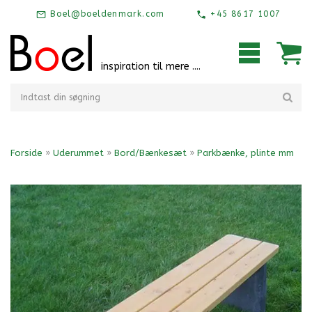
Boel@boeldenmark.com
+45 8617 1007
inspiration til mere ....
Forside
»
Uderummet
»
Bord/Bænkesæt
»
Parkbænke, plinte mm