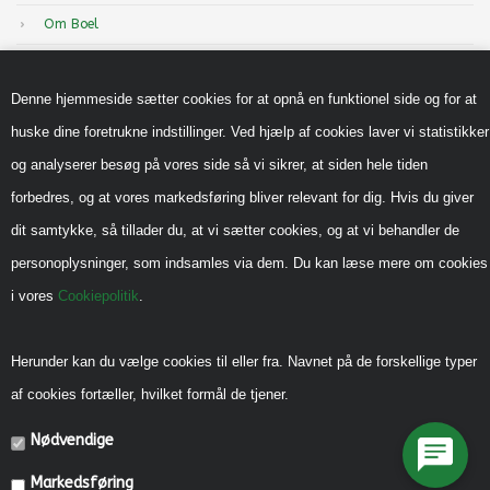
Om Boel
Nyheder
Denne hjemmeside sætter cookies for at opnå en funktionel side og for at
Inspiration
huske dine foretrukne indstillinger. Ved hjælp af cookies laver vi statistikker
Sådan handler du hos os
og analyserer besøg på vores side så vi sikrer, at siden hele tiden
Handels-og leveringsbetingelser B2B
forbedres, og at vores markedsføring bliver relevant for dig. Hvis du giver
Cookiepolitik
dit samtykke, så tillader du, at vi sætter cookies, og at vi behandler de
Privatlivspolitik
personoplysninger, som indsamles via dem. Du kan læse mere om cookies
i vores
Cookiepolitik
.
Reklamebeskyttet (CVR)
Vedrørende legeredskaber
Herunder kan du vælge cookies til eller fra. Navnet på de forskellige typer
Generel vedligehold
af cookies fortæller, hvilket formål de tjener.
Diverse Informationer
Nødvendige
Miljømærkning, CSR mm.
Markedsføring