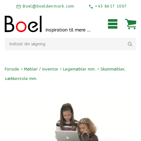
Boel@boeldenmark.com
+45 8617 1007
inspiration til mere ....
Forside
»
Møbler / inventar
»
Legemøbler mm.
»
Skummøbler,
sækkestole mm.