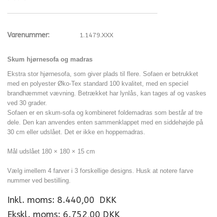
Varenummer:
1.1479.XXX
Skum hjørnesofa og madras
Ekstra stor hjørnesofa, som giver plads til flere. Sofaen er betrukket
med en polyester Øko-Tex standard 100
kvalitet
, med en speciel
brandhæmmet vævning. Betrækket har lynlås, kan tages af og vaskes
ved 30 grader.
Sofaen er en skum-sofa og kombineret foldemadras som består af tre
dele. Den kan anvendes enten sammenklappet med en siddehøjde på
30 cm eller udslået. Det er ikke en hoppemadras.
Mål udslået 180 × 180 × 15 cm
Vælg imellem 4 farver i 3 forskellige designs. Husk at notere farve
nummer ved bestilling.
Inkl. moms:
8.440,00
DKK
Ekskl. moms: 6.752,00 DKK