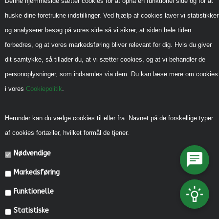
Denne hjemmeside sætter cookies for at opnå en funktionel side og for at
Inspiration
huske dine foretrukne indstillinger. Ved hjælp af cookies laver vi statistikker
Sådan handler du hos os
og analyserer besøg på vores side så vi sikrer, at siden hele tiden
Handels-og leveringsbetingelser B2B
forbedres, og at vores markedsføring bliver relevant for dig. Hvis du giver
Cookiepolitik
dit samtykke, så tillader du, at vi sætter cookies, og at vi behandler de
Privatlivspolitik
personoplysninger, som indsamles via dem. Du kan læse mere om cookies
i vores
Cookiepolitik
.
Reklamebeskyttet (CVR)
Vedrørende legeredskaber
Herunder kan du vælge cookies til eller fra. Navnet på de forskellige typer
Generel vedligehold
af cookies fortæller, hvilket formål de tjener.
Diverse Informationer
Nødvendige
Miljømærkning, CSR mm.
Markedsføring
Fonde og Puljer
Funktionelle
Referencer
Statistiske
Kataloger