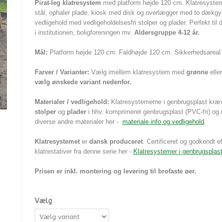
Pirat-leg klatresystem
med platform højde 120 cm. Klatresystemet
stål, ophaler plade, kiosk med disk og overlægger med to dækgyn
vedligehold med vedligeholdelsesfri stolper og plader. Perfekt til 
i institutionen, boligforeningen mv.
Aldersgruppe 4-12 år.
Mål:
Platform højde 120 cm.
Faldhøjde 120 cm. Sikkerhedsareal 
Farver / Varianter:
Vælg imellem klatresystem med
grønne
elle
vælg ønskede variant nedenfor.
Materialer / vedligehold:
Klatresystemerne i genbrugsplast kr
stolper
og
plader
i hhv. komprimeret genbrugsplast (PVC-fri) o
diverse andre materialer her -
materiale info og vedligehold
.
Klatresystemet
er
dansk produceret
. Certificeret og godkendt e
klatrestativer fra denne serie her -
Klatresystemer i genbrugsplas
Prisen er inkl. montering og levering til brofaste øer.
Vælg