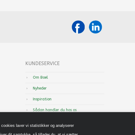
KUNDESERVICE
Om Boel
Nyheder
Inspiration
Sådan handler du hos os
Handels-og leveringsbetingelser B2B
cookies laver vi statistikker og analyserer
Cookiepolitik
iver dit samtykke, så tillader du, at vi sætter