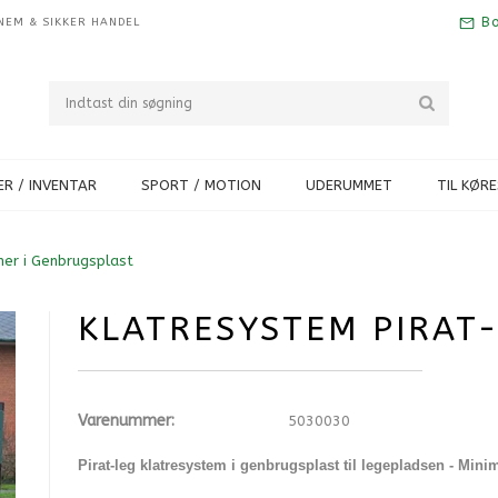
Bo
NEM & SIKKER HANDEL
R / INVENTAR
SPORT / MOTION
UDERUMMET
TIL KØR
er i Genbrugsplast
KLATRESYSTEM PIRAT
Varenummer:
5030030
Pirat-leg klatresystem i genbrugsplast til legepladsen - Mini