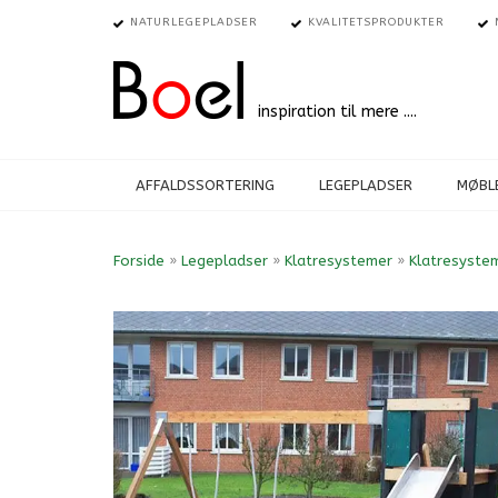
NATURLEGEPLADSER
KVALITETSPRODUKTER
inspiration til mere ....
AFFALDSSORTERING
LEGEPLADSER
MØBLE
Forside
»
Legepladser
»
Klatresystemer
»
Klatresystem