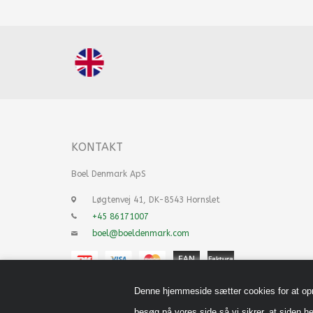
KONTAKT
Boel Denmark ApS
Løgtenvej 41, DK-8543 Hornslet
+45 86171007
boel@boeldenmark.com
Denne hjemmeside sætter cookies for at opnå 
besøg på vores side så vi sikrer, at siden he