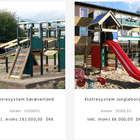
atresystem Sørøverland
Klatresystem Junglebor
Varenr.: 5030070
Varenr.: 5030210
kl. moms 181.000,00 DKK
Inkl. moms 86.000,00 D