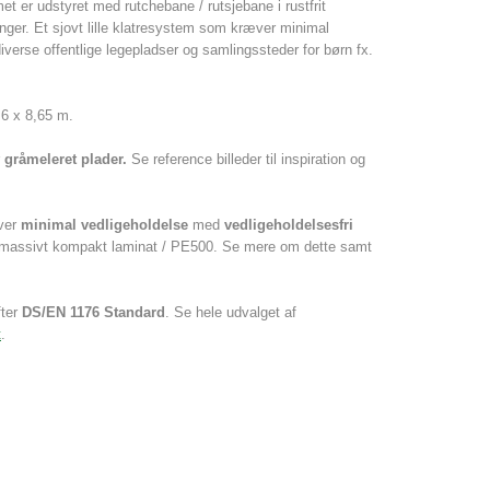
 er udstyret med rutchebane / rutsjebane i rustfrit
ger. Et sjovt lille klatresystem som kræver minimal
diverse offentlige legepladser og samlingssteder for børn fx.
6 x 8,65 m.
r
gråmeleret plader.
Se reference billeder til inspiration og
æver
minimal vedligeholdelse
med
vedligeholdelsesfri
g massivt kompakt laminat / PE500. Se mere om dette samt
fter
DS/EN 1176 Standard
. Se hele udvalget af
t
.