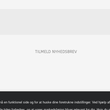
TILMELD NYHEDSBREV
en funktionel side og for at huske dine foretrukne indstillinger. Ved hjælp af 
le tiden forbedres, og at vores markedsføring bliver relevant for dig. Hvis du g