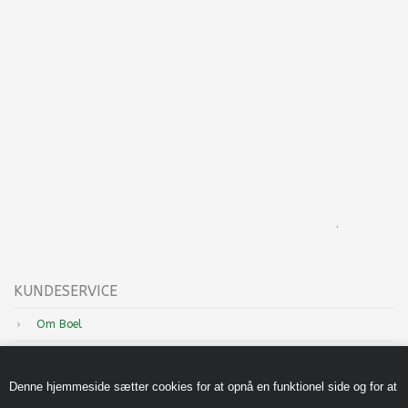
.
KUNDESERVICE
Om Boel
Nyheder
Denne hjemmeside sætter cookies for at opnå en funktionel side og for at
Inspiration