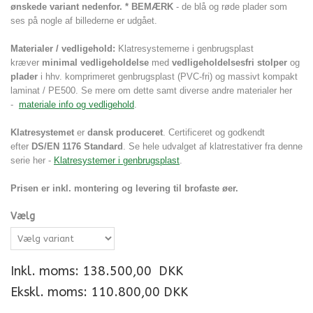
ønskede variant nedenfor. * BEMÆRK
- de blå og røde plader som
ses på nogle af billederne er udgået.
Materialer / vedligehold:
Klatresystemerne i genbrugsplast
kræver
minimal vedligeholdelse
med
vedligeholdelsesfri stolper
og
plader
i hhv. komprimeret genbrugsplast (PVC-fri) og massivt kompakt
laminat / PE500. Se mere om dette samt diverse andre materialer her
-
materiale info og vedligehold
.
Klatresystemet
er
dansk produceret
. Certificeret og godkendt
efter
DS/EN 1176 Standard
. Se hele udvalget af klatrestativer fra denne
serie her -
Klatresystemer i genbrugsplast
.
Prisen er inkl. montering og levering til brofaste øer.
Vælg
Inkl. moms:
138.500,00
DKK
Ekskl. moms: 110.800,00 DKK