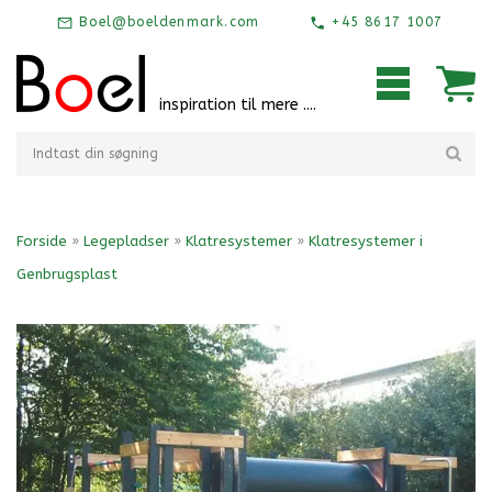
Boel@boeldenmark.com
+45 8617 1007
inspiration til mere ....
Forside
»
Legepladser
»
Klatresystemer
»
Klatresystemer i
Genbrugsplast