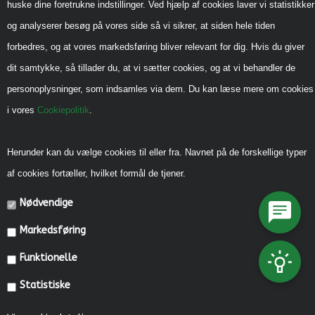
huske dine foretrukne indstillinger. Ved hjælp af cookies laver vi statistikker
Sådan handler du hos os
og analyserer besøg på vores side så vi sikrer, at siden hele tiden
Handels-og leveringsbetingelser B2B
forbedres, og at vores markedsføring bliver relevant for dig. Hvis du giver
Cookiepolitik
dit samtykke, så tillader du, at vi sætter cookies, og at vi behandler de
Privatlivspolitik
personoplysninger, som indsamles via dem. Du kan læse mere om cookies
i vores
Cookiepolitik
.
Reklamebeskyttet (CVR)
Vedrørende legeredskaber
Herunder kan du vælge cookies til eller fra. Navnet på de forskellige typer
Generel vedligehold
af cookies fortæller, hvilket formål de tjener.
Diverse Informationer
Nødvendige
Miljømærkning, CSR mm.
Markedsføring
Fonde og Puljer
Funktionelle
Referencer
Statistiske
Kataloger
Kontakt os