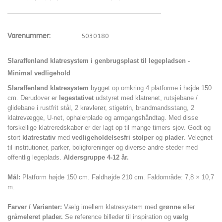
Varenummer:
5030180
Slaraffenland klatresystem i genbrugsplast til legepladsen -
Minimal vedligehold
Slaraffenland klatresystem
bygget op omkring 4 platforme i højde 150
cm. Derudover er
legestativet
udstyret med klatrenet, rutsjebane /
glidebane i rustfrit stål, 2 kravlerør, stigetrin, brandmandsstang, 2
klatrevægge, U-net, ophalerplade og armgangshåndtag. Med disse
forskellige klatreredskaber er der lagt op til mange timers sjov.
Godt og
stort
klatrestativ
med
vedligeholdelsesfri stolper
og
plader
. Velegnet
til institutioner, parker, boligforeninger og diverse andre steder med
offentlig legeplads.
Aldersgruppe 4-12 år.
Mål:
Platform højde 150 cm. Faldhøjde 210 cm. Faldområde:
7,8 × 10,7
m.
Farver / Varianter:
Vælg imellem klatresystem med
grønne
eller
gråmeleret plader.
Se reference billeder til inspiration og
vælg