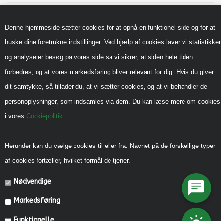
Nyheder
Denne hjemmeside sætter cookies for at opnå en funktionel side og for at
Inspiration
huske dine foretrukne indstillinger. Ved hjælp af cookies laver vi statistikker
Sådan handler du hos os
og analyserer besøg på vores side så vi sikrer, at siden hele tiden
Handels-og leveringsbetingelser B2B
forbedres, og at vores markedsføring bliver relevant for dig. Hvis du giver
Cookiepolitik
dit samtykke, så tillader du, at vi sætter cookies, og at vi behandler de
Privatlivspolitik
personoplysninger, som indsamles via dem. Du kan læse mere om cookies
i vores
Cookiepolitik
.
Reklamebeskyttet (CVR)
Vedrørende legeredskaber
Herunder kan du vælge cookies til eller fra. Navnet på de forskellige typer
Generel vedligehold
af cookies fortæller, hvilket formål de tjener.
Diverse Informationer
Nødvendige
Miljømærkning, CSR mm.
Markedsføring
Fonde og Puljer
Funktionelle