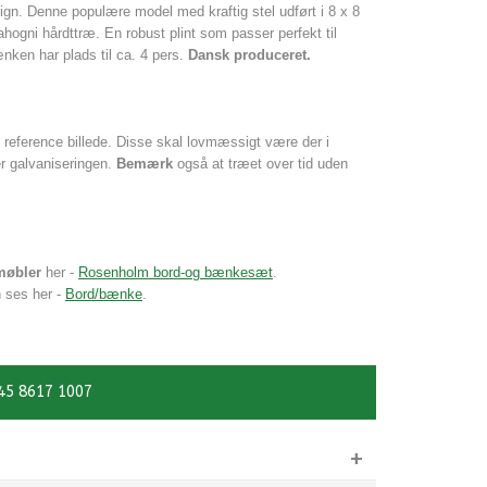
ign. Denne populære model med kraftig stel udført i 8 x 8
ahogni hårdttræ. En robust p
lint som passer perfekt til
ken har plads til ca. 4 pers.
Dansk produceret.
e reference billede. Disse skal lovmæssigt være der i
er galvaniseringen.
Bemærk
også
at træet over tid uden
møbler
her -
Rosenholm bord-og bænkesæt
.
 ses her -
Bord/bænke
.
45 8617 1007