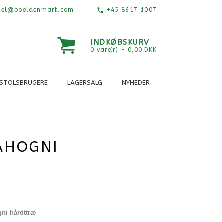
el@boeldenmark.com
+45 8617 1007
INDKØBSKURV
0 vare(r) - 0,00 DKK
ESTOLSBRUGERE
LAGERSALG
NYHEDER
AHOGNI
gni hårdttræ