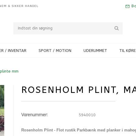
Bo
NEM & SIKKER HANDEL
R / INVENTAR
SPORT / MOTION
UDERUMMET
TIL KØR
plinte mm
ROSENHOLM PLINT, M
Varenummer:
5940010
Rosenholm Plint - Flot rustik Parkbænk med planker i maho