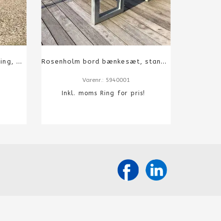
Rosenholm Plint til nedgravning, mahogni
Rosenholm bord bænkesæt, standard mahogni
Varenr.: 5940001
s!
Inkl. moms Ring for pris!