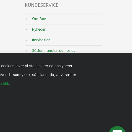
KUNDESERVICE
Om Boel
Nyheder
Inspiration
Sådan handler du hos os
Handels-og leveringsbetingelser B2B
cookies laver vi statistikker og analyserer
Cookiepolitik
iver dit samtykke, så tillader du, at vi sætter
Privatlivspolitik
olitik
.
Reklamebeskyttet (CVR)
Vedrørende legeredskaber
Generel vedligehold
Diverse Informationer