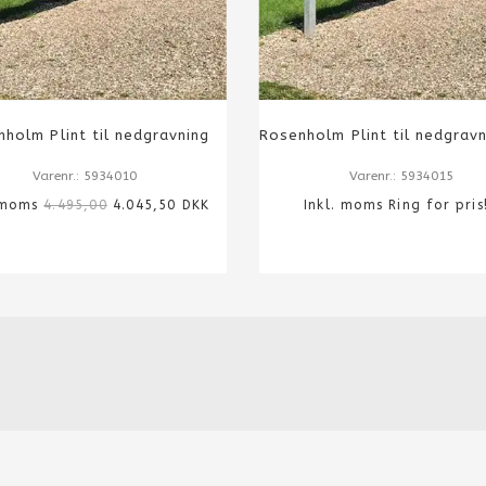
holm Plint til nedgravning
Varenr.: 5934010
Varenr.: 5934015
. moms
4.495,00
4.045,50 DKK
Inkl. moms Ring for pri