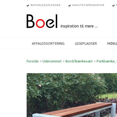
NATURLEGEPLADSER
KVALITETSPRODUKTER
inspiration til mere ....
AFFALDSSORTERING
LEGEPLADSER
MØBLE
Forside
»
Uderummet
»
Bord/Bænkesæt
»
Parkbænke, 