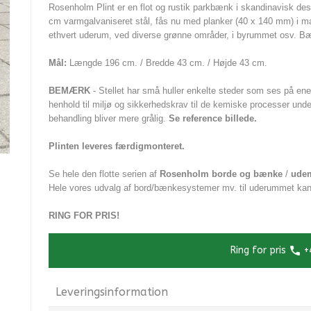
Rosenholm Plint er en flot og rustik parkbænk i skandinavisk des
cm varmgalvaniseret stål, fås nu med planker (40 x 140 mm) i m
ethvert uderum, ved diverse grønne områder, i byrummet osv.
Bæn
Mål:
Længde 196 cm. / Bredde 43 cm. / Højde 43 cm.
BEMÆRK
- Stellet har små huller enkelte steder som ses på en
henhold til miljø og sikkerhedskrav til de kemiske processer und
behandling bliver mere grålig.
Se reference billede.
Plinten leveres færdigmonteret.
Se hele den flotte serien af
Rosenholm borde og bænke
/
ude
Hele vores udvalg af bord/bænkesystemer mv. til uderummet kan
RING FOR PRIS!
Ring for pris
+
Leveringsinformation