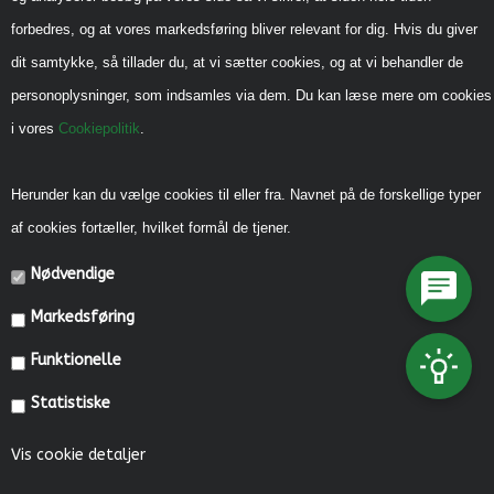
Handels-og leveringsbetingelser B2B
forbedres, og at vores markedsføring bliver relevant for dig. Hvis du giver
Cookiepolitik
dit samtykke, så tillader du, at vi sætter cookies, og at vi behandler de
Privatlivspolitik
personoplysninger, som indsamles via dem. Du kan læse mere om cookies
i vores
Cookiepolitik
.
Reklamebeskyttet (CVR)
Vedrørende legeredskaber
Herunder kan du vælge cookies til eller fra. Navnet på de forskellige typer
Generel vedligehold
af cookies fortæller, hvilket formål de tjener.
Diverse Informationer
Nødvendige
Miljømærkning, CSR mm.
Markedsføring
Fonde og Puljer
Funktionelle
Referencer
Statistiske
Kataloger
Kontakt os
Vis cookie detaljer