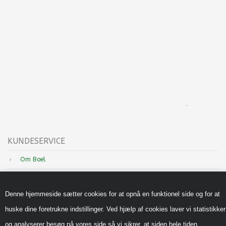
.
KUNDESERVICE
Om Boel
Nyheder
Denne hjemmeside sætter cookies for at opnå en funktionel side og for at
Inspiration
huske dine foretrukne indstillinger. Ved hjælp af cookies laver vi statistikker
Sådan handler du hos os
og analyserer besøg på vores side så vi sikrer, at siden hele tiden