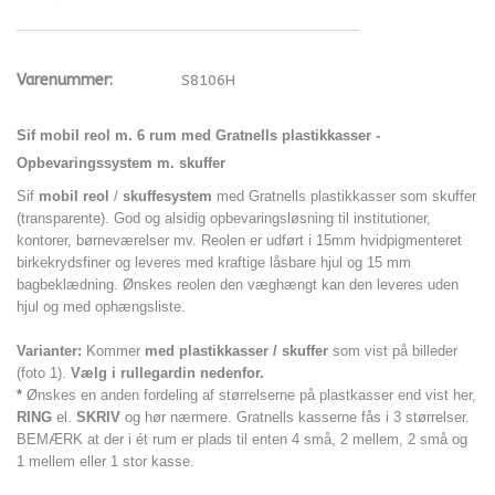
Varenummer:
S8106H
Sif mobil reol
m. 6 rum med Gratnells plastikkasser -
Opbevaringssystem m. skuffer
Sif
mobil reol
/
skuffesystem
med Gratnells plastikkasser som skuffer
(transparente). God og alsidig opbevaringsløsning til institutioner,
kontorer, børneværelser mv. Reolen er udført i 15mm hvidpigmenteret
birkekrydsfiner og leveres med kraftige låsbare hjul og 15 mm
bagbeklædning. Ønskes reolen den væghængt kan den leveres uden
hjul og med ophængsliste.
Varianter:
Kommer
med
plastikkasser / skuffer
som vist på billeder
(foto 1).
Vælg i rullegardin nedenfor.
*
Ønskes en anden fordeling af størrelserne på plastkasser end vist her,
RING
el.
SKRIV
og hør nærmere. Gratnells kasserne fås i 3 størrelser.
BEMÆRK at der i ét rum er plads til enten 4 små, 2 mellem, 2 små og
1 mellem eller 1 stor kasse.