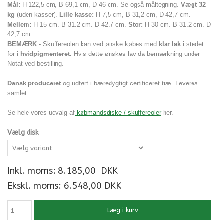
Mål:
H 122,5 cm, B 69,1 cm, D 46 cm. Se også måltegning.
Vægt 32
kg
(uden kasser).
Lille kasse:
H 7,5 cm, B 31,2 cm, D 42,7 cm.
Mellem
:
H 15 cm, B 31,2 cm, D 42,7 cm.
Stor
:
H 30 cm, B 31,2 cm, D
42,7 cm.
BEMÆRK -
Skuffereolen kan ved ønske købes med
klar lak
i stedet
for i
hvidpigmenteret.
Hvis dette ønskes lav da bemærkning under
Notat ved bestilling.
Dansk produceret
og udført i bæredygtigt certificeret træ. Leveres
samlet.
Se hele vores udvalg af
købmandsdiske / skuffereoler
her.
Vælg disk
Inkl. moms:
8.185,00
DKK
Ekskl. moms: 6.548,00 DKK
Læg i kurv